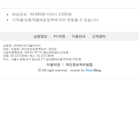
배송정보 : 49,999원 미만시 3,500원
지역별/상품개별배송정책에 따라 변동될 수 있습니다
상점정보
PC버젼
이용안내
고객센터
상호명 : (주)에이치더블유아이
대표 : 안광호 | 개인정보보호책임자 : 정유은
사업자등록번호 :104-81-78774 | 통신판매업신고번호 :
전화 :
02 2272 8046
| 팩스 : 02 2272 8046
주소 : 서울시 영등포구 당산로 171 금강펜테리움 IT타워 1302호
이용약관
ㅣ
개인정보처리방침
ⓒ All right reserved.
system by
Make
Shop