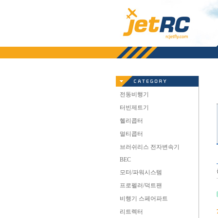
전동비행기
터빈제트기
헬리콥터
멀티콥터
브러쉬리스 전자변속기
BEC
모터/파워시스템
프로펠러/덕트팬
비행기 스페어파트
리트렉터