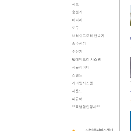
서보
충전기
배터리
도구
브러쉬드모터 변속기
송수신기
수신기
텔레메트리 시스템
시뮬레이터
스탠드
라이팅시스템
사운드
피규어
**특별할인행사**