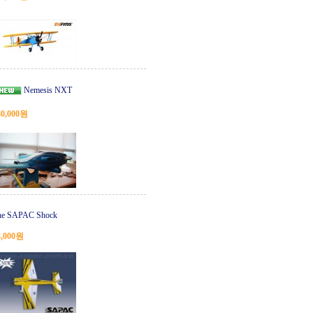
Nemesis NXT
80,000원
he SAPAC Shock
3,000원