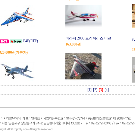
미라지 2000 브러쉬리스 버젼
F
F4F(RTF)
163,000원
2
320,000원
(기본가)
[1]
[2]
[3]
[4]