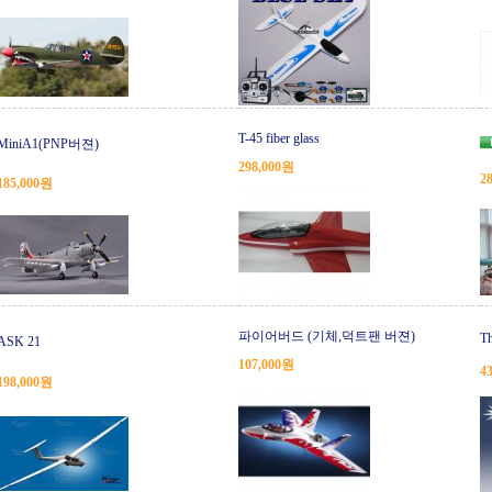
T-45 fiber glass
MiniA1(PNP버젼)
298,000원
2
185,000원
파이어버드 (기체,덕트팬 버젼)
T
ASK 21
107,000원
4
198,000원