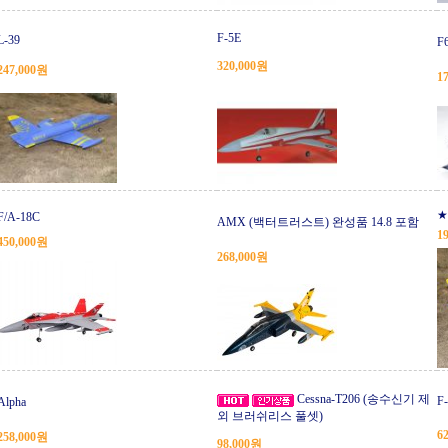
F-5E
L-39
F
320,000원
247,000원
1
★
F/A-18C
AMX (백터트러스트) 완성품 14.8 포함
1
450,000원
268,000원
Cessna-T206 (송수신기 제
F-
Alpha
외 브러쉬리스 풀셋)
6
258,000원
98,000원