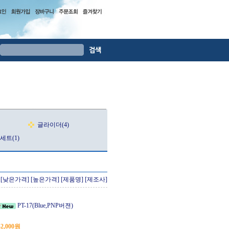
글라이더(4)
세트(1)
[낮은가격]
[높은가격]
[제품명]
[제조사]
PT-17(Blue,PNP버젼)
42,000원