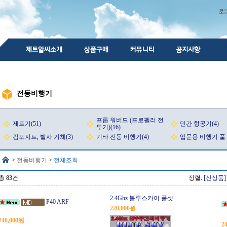
전동비행기
프롭 워버드 (프로펠러 전
제트기(51)
민간 항공기(4)
투기)(16)
컴포지트, 발사 기체(3)
기타 전동 비행기(4)
입문용 비행기 풀 
>
전동비행기
>
전체조회
총 83건
정렬:
[신상품]
2.4Ghz 블루스카이 풀셋
P40 ARF
220,000원
740,000원
2