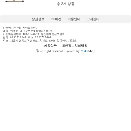
총
2
개 상품
상점정보
PC버젼
이용안내
고객센터
상호명 : (주)에이치더블유아이
대표 : 안광호 | 개인정보보호책임자 : 정유은
사업자등록번호 :104-81-78774 | 통신판매업신고번호 :
전화 :
02 2272 8046
| 팩스 : 02 2272 8046
주소 : 서울시 영등포구 당산로 171 금강펜테리움 IT타워 1302호
이용약관
ㅣ
개인정보처리방침
ⓒ All right reserved.
system by
Make
Shop