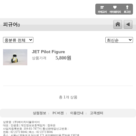
피규어
()
JET Pilot Figure
5,800원
상품가격
총
1
개 상품
상점정보
PC버젼
이용안내
고객센터
상호명 : (주)에이치더블유아이
대표 : 안광호 | 개인정보보호책임자 : 정유은
사업자등록번호 :104-81-78774 | 통신판매업신고번호 :
전화 :
02 2272 8046
| 팩스 : 02 2272 8046
주소 : 서울시 영등포구 당산로 171 금강펜테리움 IT타워 1302호