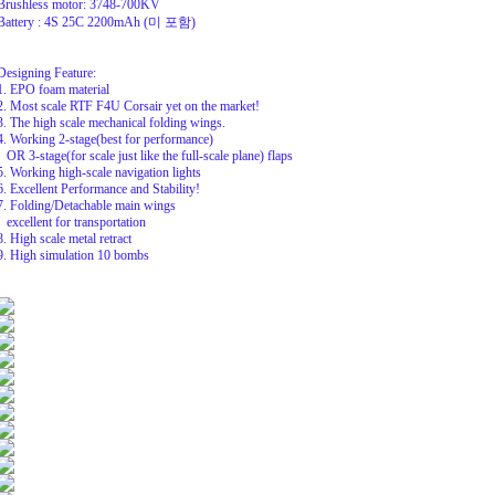
Brushless motor: 3748-700KV
Battery : 4S 25C 2200mAh (미 포함)
Designing Feature:
1. EPO foam material
2. Most scale RTF F4U Corsair yet on the market!
3. The high scale mechanical folding wings.
4. Working 2-stage(best for performance)
OR 3-stage(for scale just like the full-scale plane) flaps
5. Working high-scale navigation lights
6. Excellent Performance and Stability!
7. Folding/Detachable main wings
excellent for transportation
8. High scale metal retract
9. High simulation 10 bombs