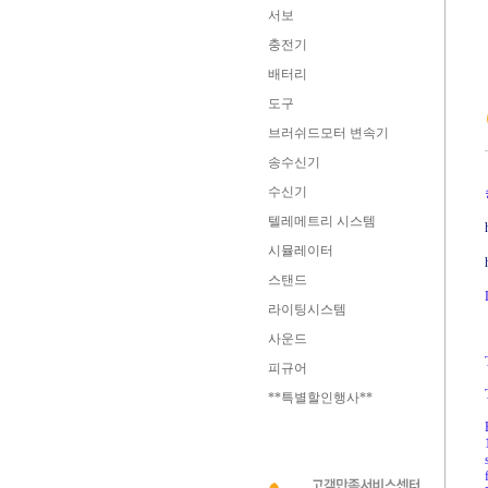
서보
충전기
배터리
도구
브러쉬드모터 변속기
송수신기
수신기
텔레메트리 시스템
시뮬레이터
스탠드
라이팅시스템
사운드
피규어
**특별할인행사**