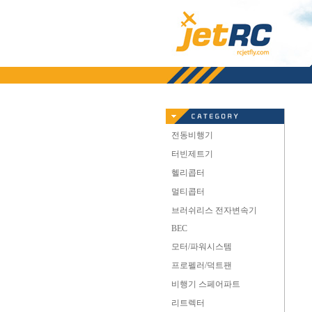
전동비행기
터빈제트기
헬리콥터
멀티콥터
브러쉬리스 전자변속기
BEC
모터/파워시스템
프로펠러/덕트팬
비행기 스페어파트
리트렉터